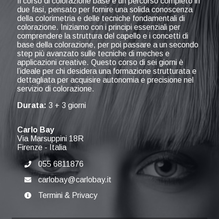
Il corso di colorazione base è un percorso completo in
due fasi, pensato per fornire una solida conoscenza
della colorimetria e delle tecniche fondamentali di
colorazione. Iniziamo con i principi essenziali per
comprendere la struttura del capello e i concetti di
base della colorazione, per poi passare a un secondo
step più avanzato sulle tecniche di meches e
applicazioni creative. Questo corso di sei giorni è
l’ideale per chi desidera una formazione strutturata e
dettagliata per acquisire autonomia e precisione nel
servizio di colorazione.
Durata:
3 + 3 giorni
Carlo Bay
Via Marsuppini 18R
Firenze
-
Italia
055 6811876
carlobay@carlobay.it
Termini & Privacy