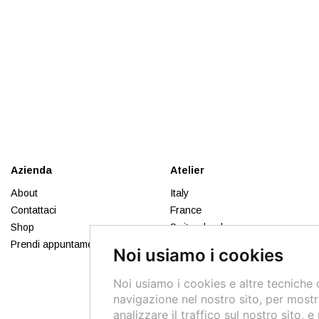
Azienda
Atelier
About
Italy
Contattaci
France
Shop
Switzerland
Prendi appuntamento
Russia
Noi usiamo i cookies
Lebanon
Syria
Noi usiamo i cookies e altre tecniche 
navigazione nel nostro sito, per mostr
analizzare il traffico sul nostro sito, e