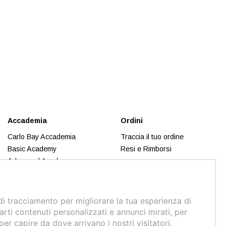
Accademia
Ordini
Carlo Bay Accademia
Traccia il tuo ordine
Basic Academy
Resi e Rimborsi
Advanced Academy
Trend Inspiration
Makeup
Business Academy
di tracciamento per migliorare la tua esperienza di
Calendario 2026
arti contenuti personalizzati e annunci mirati, per
 per capire da dove arrivano i nostri visitatori.