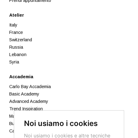
Prendi appuntamento
Atelier
Italy
France
Switzerland
Russia
Lebanon
Syria
Accademia
Carlo Bay Accademia
Basic Academy
Advanced Academy
Trend Inspiration
Makeup
Noi usiamo i cookies
Business Academy
Calendario 2026
Noi usiamo i cookies e altre tecniche