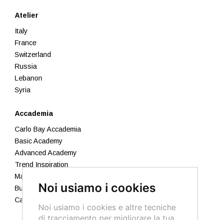
Atelier
Italy
France
Switzerland
Russia
Lebanon
Syria
Accademia
Carlo Bay Accademia
Basic Academy
Advanced Academy
Trend Inspiration
Makeup
Noi usiamo i cookies
Business Academy
Calendario 2026
Noi usiamo i cookies e altre tecniche
di tracciamento per migliorare la tua