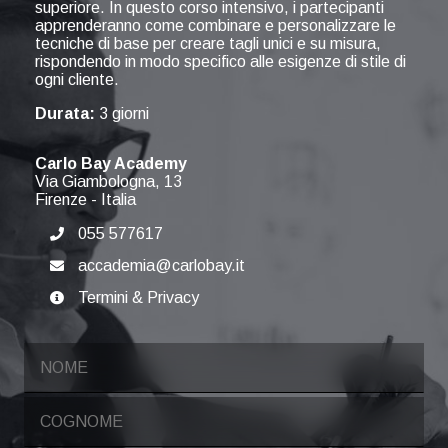
superiore. In questo corso intensivo, i partecipanti
apprenderanno come combinare e personalizzare le
tecniche di base per creare tagli unici e su misura,
rispondendo in modo specifico alle esigenze di stile di
ogni cliente.
Durata:
3 giorni
Carlo Bay Academy
Via Giambologna, 13
Firenze
-
Italia
055 577617
accademia@carlobay.it
Termini & Privacy