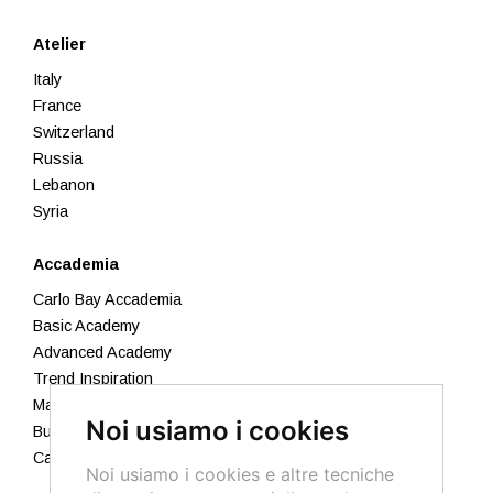
Atelier
Italy
France
Switzerland
Russia
Lebanon
Syria
Accademia
Carlo Bay Accademia
Basic Academy
Advanced Academy
Trend Inspiration
Makeup
Noi usiamo i cookies
Business Academy
Calendario 2026
Noi usiamo i cookies e altre tecniche