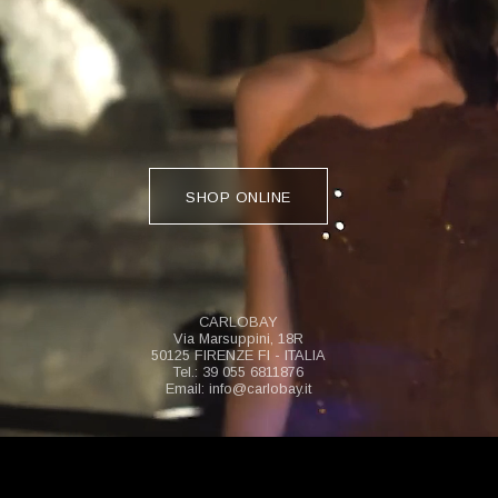
SHOP ONLINE
CARLOBAY
Via Marsuppini, 18R
50125 FIRENZE FI - ITALIA
Tel.: 39 055 6811876
Email: info@carlobay.it