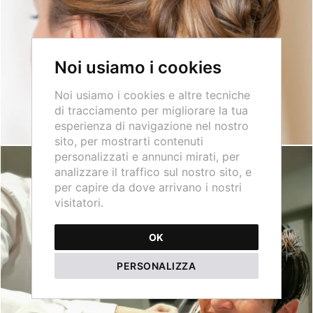
Noi usiamo i cookies
Noi usiamo i cookies e altre tecniche
di tracciamento per migliorare la tua
esperienza di navigazione nel nostro
sito, per mostrarti contenuti
personalizzati e annunci mirati, per
analizzare il traffico sul nostro sito, e
per capire da dove arrivano i nostri
visitatori.
OK
PERSONALIZZA