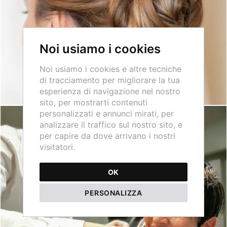
Noi usiamo i cookies
Noi usiamo i cookies e altre tecniche
di tracciamento per migliorare la tua
esperienza di navigazione nel nostro
sito, per mostrarti contenuti
personalizzati e annunci mirati, per
analizzare il traffico sul nostro sito, e
per capire da dove arrivano i nostri
visitatori.
OK
PERSONALIZZA