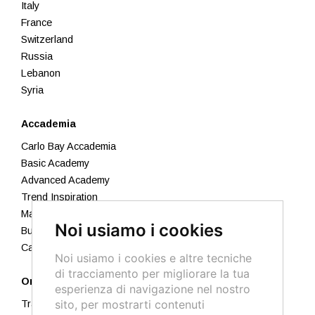
Italy
France
Switzerland
Russia
Lebanon
Syria
Accademia
Carlo Bay Accademia
Basic Academy
Advanced Academy
Trend Inspiration
Makeup
Noi usiamo i cookies
Business Academy
Calendario 2026
Noi usiamo i cookies e altre tecniche
di tracciamento per migliorare la tua
Ordini
esperienza di navigazione nel nostro
sito, per mostrarti contenuti
Traccia il tuo ordine