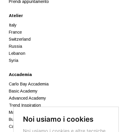
Prendi appuntamento
Atelier
Italy
France
Switzerland
Russia
Lebanon
Syria
Accademia
Carlo Bay Accademia
Basic Academy
Advanced Academy
Trend Inspiration
Makeup
Noi usiamo i cookies
Business Academy
Calendario 2026
Noi usiamo i cookies e altre tecniche