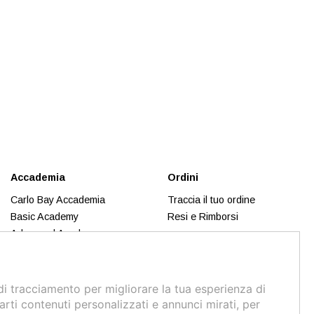
Accademia
Ordini
Carlo Bay Accademia
Traccia il tuo ordine
Basic Academy
Resi e Rimborsi
Advanced Academy
Trend Inspiration
Makeup
Business Academy
di tracciamento per migliorare la tua esperienza di
Calendario 2026
arti contenuti personalizzati e annunci mirati, per