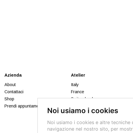
Azienda
Atelier
About
Italy
Contattaci
France
Shop
Switzerland
Prendi appuntamento
Russia
Noi usiamo i cookies
Lebanon
Syria
Noi usiamo i cookies e altre tecniche 
navigazione nel nostro sito, per mostr