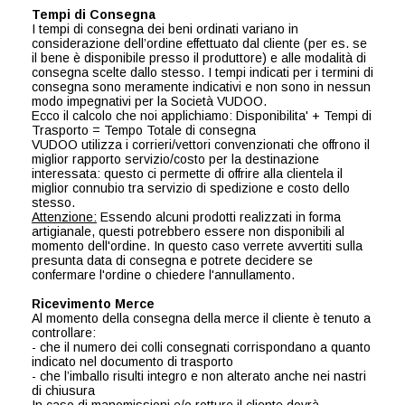
Tempi di Consegna
I tempi di consegna dei beni ordinati variano in
considerazione dell’ordine effettuato dal cliente (per es. se
il bene è disponibile presso il produttore) e alle modalità di
consegna scelte dallo stesso. I tempi indicati per i termini di
consegna sono meramente indicativi e non sono in nessun
modo impegnativi per la Società VUDOO.
Ecco il calcolo che noi applichiamo: Disponibilita' + Tempi di
Trasporto = Tempo Totale di consegna
VUDOO utilizza i corrieri/vettori convenzionati che offrono il
miglior rapporto servizio/costo per la destinazione
interessata: questo ci permette di offrire alla clientela il
miglior connubio tra servizio di spedizione e costo dello
stesso.
Attenzione:
Essendo alcuni prodotti realizzati in forma
artigianale, questi potrebbero essere non disponibili al
momento dell'ordine. In questo caso verrete avvertiti sulla
presunta data di consegna e potrete decidere se
confermare l'ordine o chiedere l'annullamento.
Ricevimento Merce
Al momento della consegna della merce il cliente è tenuto a
controllare:
- che il numero dei colli consegnati corrispondano a quanto
indicato nel documento di trasporto
- che l’imballo risulti integro e non alterato anche nei nastri
di chiusura