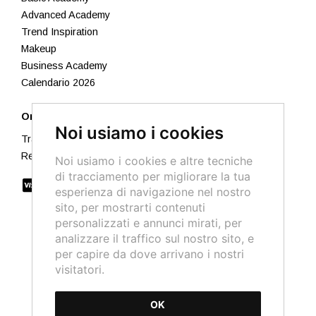
Advanced Academy
Trend Inspiration
Makeup
Business Academy
Calendario 2026
Ordini
Noi usiamo i cookies
Traccia il tuo ordine
Resi e Rimborsi
Noi usiamo i cookies e altre tecniche
di tracciamento per migliorare la tua
esperienza di navigazione nel nostro
sito, per mostrarti contenuti
personalizzati e annunci mirati, per
analizzare il traffico sul nostro sito, e
per capire da dove arrivano i nostri
visitatori.
OK