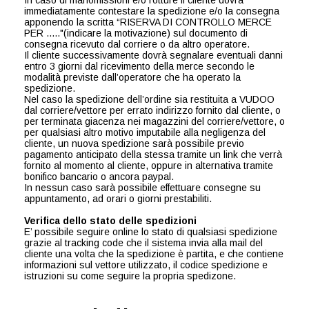
In caso di manomissioni e/o rotture il cliente dovrà
immediatamente contestare la spedizione e/o la consegna
apponendo la scritta “RISERVA DI CONTROLLO MERCE
PER ....."(indicare la motivazione) sul documento di
consegna ricevuto dal corriere o da altro operatore.
Il cliente successivamente dovrà segnalare eventuali danni
entro 3 giorni dal ricevimento della merce secondo le
modalità previste dall’operatore che ha operato la
spedizione.
Nel caso la spedizione dell’ordine sia restituita a VUDOO
dal corriere/vettore per errato indirizzo fornito dal cliente, o
per terminata giacenza nei magazzini del corriere/vettore, o
per qualsiasi altro motivo imputabile alla negligenza del
cliente, un nuova spedizione sarà possibile previo
pagamento anticipato della stessa tramite un link che verrà
fornito al momento al cliente, oppure in alternativa tramite
bonifico bancario o ancora paypal.
In nessun caso sarà possibile effettuare consegne su
appuntamento, ad orari o giorni prestabiliti.
Verifica dello stato delle spedizioni
E’ possibile seguire online lo stato di qualsiasi spedizione
grazie al tracking code che il sistema invia alla mail del
cliente una volta che la spedizione è partita, e che contiene
informazioni sul vettore utilizzato, il codice spedizione e
istruzioni su come seguire la propria spedizone.