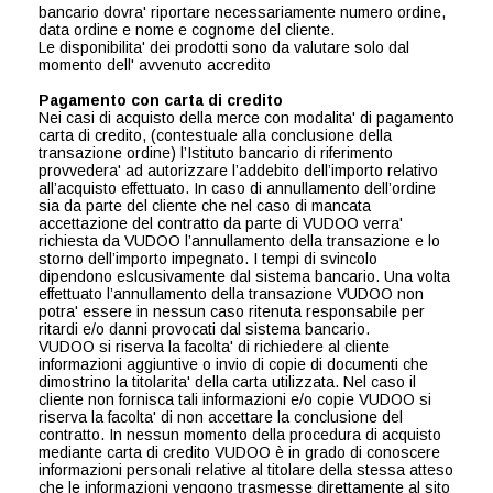
bancario dovra' riportare necessariamente numero ordine,
data ordine e nome e cognome del cliente.
Le disponibilita' dei prodotti sono da valutare solo dal
momento dell' avvenuto accredito
Pagamento con carta di credito
Nei casi di acquisto della merce con modalita' di pagamento
carta di credito, (contestuale alla conclusione della
transazione ordine) l’Istituto bancario di riferimento
provvedera' ad autorizzare l’addebito dell’importo relativo
all’acquisto effettuato. In caso di annullamento dell’ordine
sia da parte del cliente che nel caso di mancata
accettazione del contratto da parte di VUDOO verra'
richiesta da VUDOO l’annullamento della transazione e lo
storno dell’importo impegnato. I tempi di svincolo
dipendono eslcusivamente dal sistema bancario. Una volta
effettuato l’annullamento della transazione VUDOO non
potra' essere in nessun caso ritenuta responsabile per
ritardi e/o danni provocati dal sistema bancario.
VUDOO si riserva la facolta' di richiedere al cliente
informazioni aggiuntive o invio di copie di documenti che
dimostrino la titolarita' della carta utilizzata. Nel caso il
cliente non fornisca tali informazioni e/o copie VUDOO si
riserva la facolta' di non accettare la conclusione del
contratto. In nessun momento della procedura di acquisto
mediante carta di credito VUDOO è in grado di conoscere
informazioni personali relative al titolare della stessa atteso
che le informazioni vengono trasmesse direttamente al sito