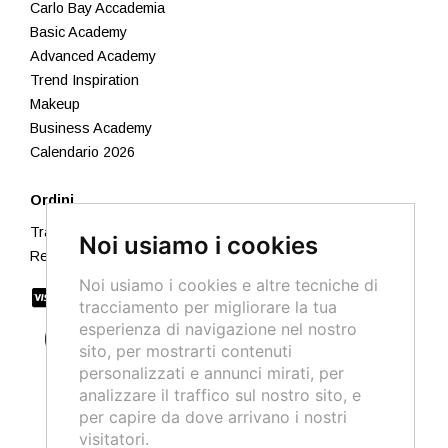
Carlo Bay Accademia
Basic Academy
Advanced Academy
Trend Inspiration
Makeup
Business Academy
Calendario 2026
Ordini
Traccia il tuo ordine
Noi usiamo i cookies
Resi e Rimborsi
Noi usiamo i cookies e altre tecniche di
tracciamento per migliorare la tua
esperienza di navigazione nel nostro
sito, per mostrarti contenuti
personalizzati e annunci mirati, per
analizzare il traffico sul nostro sito, e
per capire da dove arrivano i nostri
visitatori.