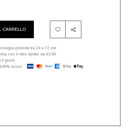
L CARRELLO
nsegna prevista tra 24 e 72 ore
ia con il ritiro diretto da €3.90
14 giorni
100% sicuro